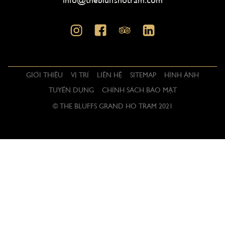
GIỚI THIỆU
VỊ TRÍ
LIÊN HỆ
SITEMAP
HÌNH ẢNH
TUYỂN DỤNG
CHÍNH SÁCH BẢO MẬT
© THE BLUFFS GRAND HO TRAM 2021